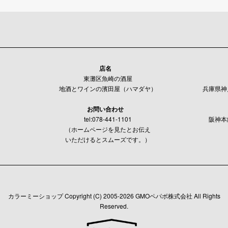
店名
東灘区魚崎の酒屋
地酒とワインの濱田屋（ハマダヤ）
兵庫県神戸
お問い合わせ
tel:078-441-1101
阪神本
（ホームページを見たとお伝え
いただけるとスムーズです。）
カラーミーショップ
Copyright (C) 2005-2026
GMOペパボ株式会社
All Rights
Reserved.