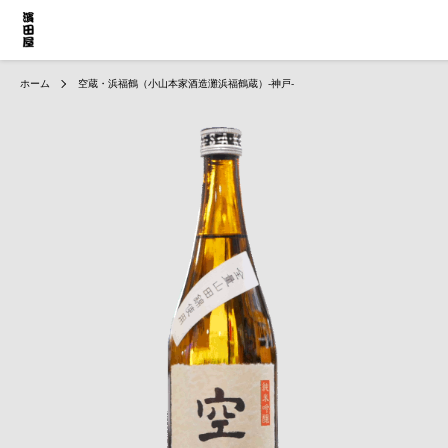
ホーム
空蔵・浜福鶴（小山本家酒造灘浜福鶴蔵）-神戸-