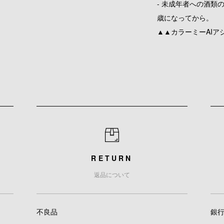
- 未成年者への酒類
歳になってから。
▲▲カラーミーAIア
RETURN
返品について
不良品
銀行