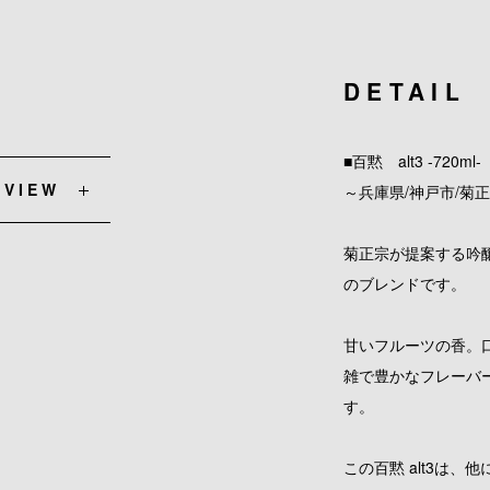
DETAIL
■百黙 alt3 -720ml-
EVIEW
～兵庫県/神戸市/菊
菊正宗が提案する吟
のブレンドです。
甘いフルーツの香。
雑で豊かなフレーバ
す。
この百黙 alt3は