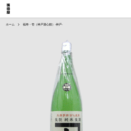
ホーム
福寿・壱（神戸酒心館）-神戸-