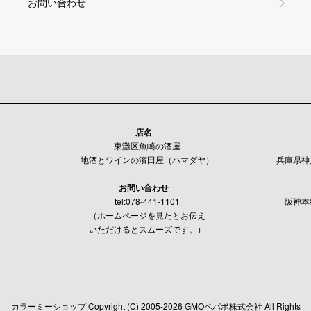
お問い合わせ
店名
東灘区魚崎の酒屋
地酒とワインの濱田屋（ハマダヤ）
兵庫県神戸
お問い合わせ
tel:078-441-1101
阪神本
（ホームページを見たとお伝え
いただけるとスムーズです。）
カラーミーショップ
Copyright (C) 2005-2026
GMOペパボ株式会社
All Rights