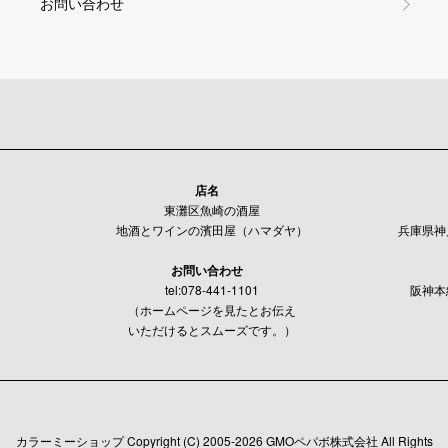
お問い合わせ
店名
東灘区魚崎の酒屋
地酒とワインの濱田屋（ハマダヤ）
兵庫県神戸
お問い合わせ
tel:078-441-1101
阪神本
（ホームページを見たとお伝え
いただけるとスムーズです。）
カラーミーショップ
Copyright (C) 2005-2026
GMOペパボ株式会社
All Rights