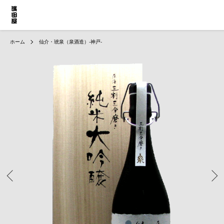
ホーム
仙介・琥泉（泉酒造）-神戸-